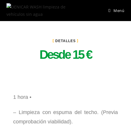
Menú
DETALLES
Desde 15 €
1 hora •
– Limpieza con espuma del techo. (Previa
comprobación viabilidad).