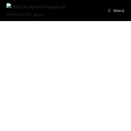
Menú
PRODUCTOS ECOLÓGICOS
SERVICIO DE LIMPIEZA SIN
AGUA PARA PARTICULARES,
COMERCIOS, HOTELES,
INMOBILIARIAS, RENT A CARS Y
TODO TIPO DE EMPRESAS.